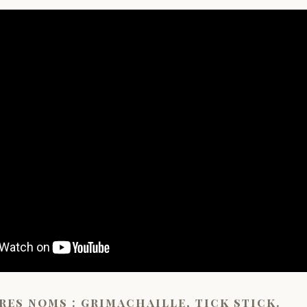
res noms : grimachaille, tick stick.