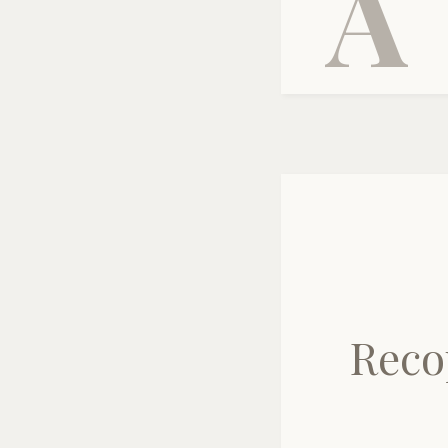
A
Reco