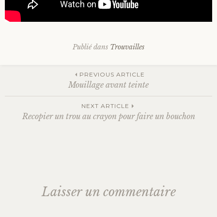
Publié dans
Trouvailles
Navigation
PREVIOUS ARTICLE
Mouillage avant teinte
des
NEXT ARTICLE
Recopier un trou au crayon pour faire un bouchon
articles
Laisser un commentaire